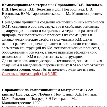
Композиционные материалы: Справочник/В.В. Васильев,
В.Д. Протасов, В.В. Болотин
и др.; Под общ. Ред. В.В.
Васильева, Ю.М. Таронопольского. — М.: Машиностроение,
1990
Приведены принципы создания композиционных материалов
(КМ), сведения о составе, структуре и свойствах основных
армирующих волокон и матричных материалов различной
природы, технологические процессы их совмещения и
физико-механические свойства получаемых КМ. Даны
основы расчетов, проектирования и технологии изготовления
элементов конструкций из КМ, технологические процессы,
оборудование и оснастка, а также примеры эффективного
использования КМ в современных конструкциях.
Для инженеров-конструкторов и технологов, занимающихся
созданием и внедрением перспективных КМ во всех отраслях
машиностроения, может быть полезен студентам втузов.
Скачать в формате .pdf (114,5 МБ)
Справочник по композиционным материалам: В 2-х
книгах/ Под ред. Дж. Любина
; Пер. С англ. А.Б. Геллера,
М.М. Гельмонта; Под ред. Б.Э Геллера. — М.:
Машиностроение, 1988