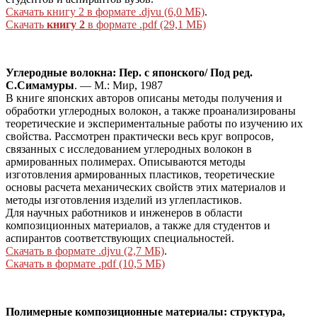
Скачать книгу 2 в формате .djvu (6,0 МБ)
.
Скачать
книгу 2
в формате .pdf (29,1 МБ)
Углеродные волокна: Пер. с японского/ Под ред.
С.Симамуры
. — М.: Мир, 1987
В книге японских авторов описаны методы получения и
обработки углеродных волокон, а также проанализированы
теоретические и экспериментальные работы по изучению их
свойства. Рассмотрен практически весь круг вопросов,
связанных с исследованием углеродных волокон в
армированных полимерах. Описываются методы
изготовления армированных пластиков, теоретические
основы расчета механических свойств этих материалов и
методы изготовления изделий из углепластиков.
Для научных работников и инженеров в области
композиционных материалов, а также для студентов и
аспирантов соответствующих специальностей.
Скачать в формате .djvu (2,7 МБ)
.
Скачать в формате .pdf (10,5 МБ)
Полимерные композиционные материалы: структура,