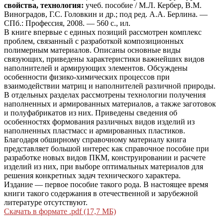
свойства, технология:
учеб. пособие / М.Л. Кербер, В.М.
Виноградов, Г.С. Головкин и др.; под ред. А.А. Берлина. —
СПб.: Профессия, 2008. — 560 с., ил.
В книге впервые с единых позиций рассмотрен комплекс
проблем, связанный с разработкой композиционных
полимерным материалов. Описаны основные виды
связующих, приведены характеристики важнейших видов
наполнителей и армирующих элементов. Обсуждены
особенности физико-химических процессов при
взаимодействии матриц и наполнителей различной природы.
В отдельных разделах рассмотрены технологии получения
наполненных и армированных материалов, а также заготовок
и полуфабрикатов из них. Приведены сведения об
особенностях формования различных видов изделий из
наполненных пластмасс и армированных пластиков.
Благодаря обширному справочному материалу книга
представляет большой интерес как справочное пособие при
разработке новых видов ПКМ, конструировании и расчете
изделий из них, при выборе оптимальных материалов для
решения конкретных задач технического характера.
Издание — первое пособие такого рода. В настоящее время
книги такого содержания в отечественной и зарубежной
литературе отсутствуют.
Скачать в формате .pdf (17,7 МБ)