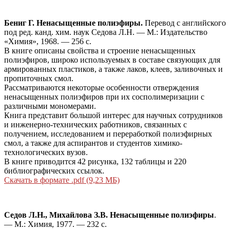
Бениг Г. Ненасыщенные полиэфиры.
Перевод с английского
под ред. канд. хим. наук Седова Л.Н. — М.: Издательство
«Химия», 1968. — 256 с.
В книге описаны свойства и строение ненасыщенных
полиэфиров, широко используемых в составе связующих для
армированных пластиков, а также лаков, клеев, заливочных и
пропиточных смол.
Рассматриваются некоторые особенности отверждения
ненасыщенных полиэфиров при их сосполимеризации с
различными мономерами.
Книга представит большой интерес для научных сотрудников
и инженерно-технических работников, связанных с
получением, исследованием и переработкой полиэфирных
смол, а также для аспирантов и студентов химико-
технологических вузов.
В книге приводится 42 рисунка, 132 таблицы и 220
библиографических ссылок.
Скачать в формате .pdf (9,23 МБ)
Седов Л.Н., Михайлова З.В. Ненасыщенные полиэфиры
.
— М.: Химия, 1977. — 232 с.